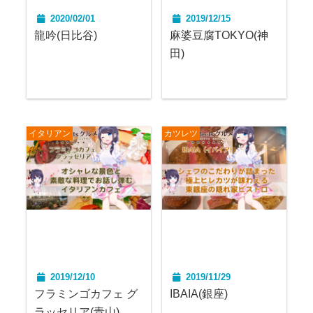
2020/02/01
2019/12/15
龍吟(日比谷)
麻婆豆腐TOKYO(神
田)
イタリアン
カツレツ
2019/12/10
2019/11/29
フラミンゴカフェ グ
IBAIA(銀座)
ラッセリア(青山)