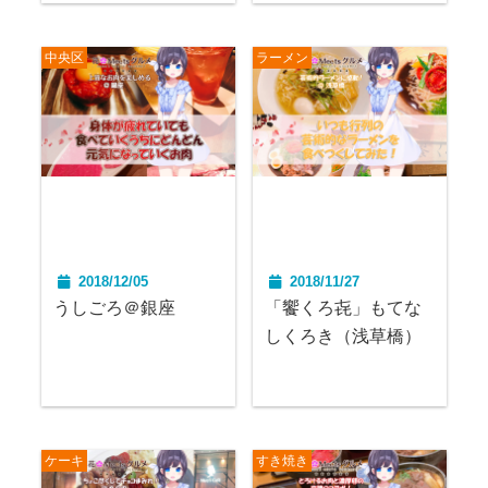
中央区
ラーメン
2018/12/05
2018/11/27
うしごろ＠銀座
「饗くろ㐂」もてな
しくろき（浅草橋）
ケーキ
すき焼き