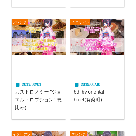
フレンチ
イタリアン
2019/02/01
2019/01/30
ガストロノミー “ジョ
6th by oriental
エル・ロブション”(恵
hotel(有楽町)
比寿)
イタリアン
フレンチ