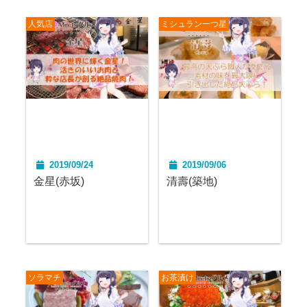
人気店
ミシュラン一つ星
2019/09/24
2019/09/06
金星(赤坂)
清壽(築地)
ソラマチ
お茶漬け