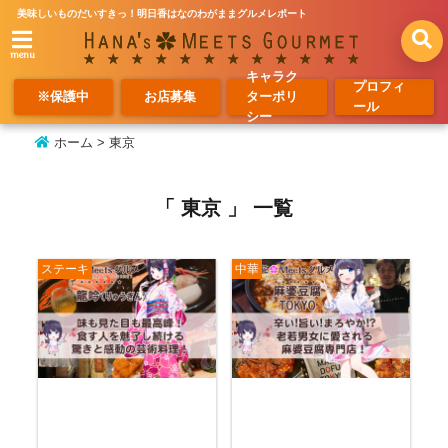
美味しいものだいすきっ！明日香はなのわがままグルメレポート
menu
キャラク
プロフィ
※保護中
お店募集
ターポリ
ール
シー
ホーム
>
東京
「 東京 」 一覧
ステーキ
中華