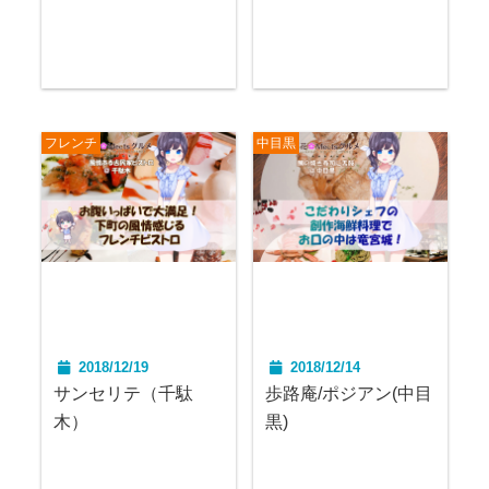
フレンチ
中目黒
2018/12/19
2018/12/14
サンセリテ（千駄
歩路庵/ポジアン(中目
木）
黒)