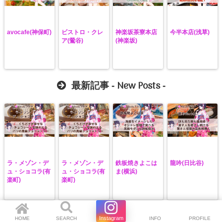
avocafe(神保町)
ビストロ・クレ
神楽坂茶寮本店
今半本店(浅草)
ア(鶯谷)
(神楽坂)
New Posts
最新記事 -
-
ラ・メゾン・デ
ラ・メゾン・デ
鉄板焼きよこは
龍吟(日比谷)
ュ・ショコラ(有
ュ・ショコラ(有
ま(横浜)
楽町)
楽町)
Instagram
HOME
SEARCH
Instagram
INFO
PROFILE