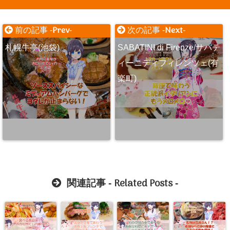
Prev
Next
前の記事 -
-
次の記事 -
-
札幌牛亭(池袋)
SABATINI di Firenze/サバテ
ィーニディフィレンツェ(有
楽町)
Related Posts
関連記事 -
-