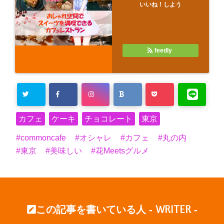
いいね！しよう
feedly
カフェ
ケーキ
チョコレート
東京
commoncafe
オシャレ
カフェ
丸の内
東京
美味しい
花Meetsグルメ
WRITER
この記事を書いている人 -
-