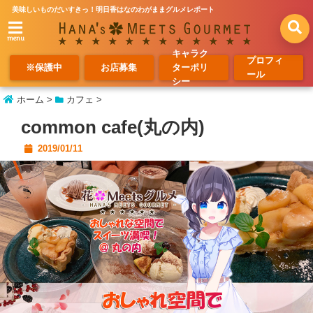
美味しいものだいすきっ！明日香はなのわがままグルメレポート
menu
キャラク
プロフィ
※保護中
お店募集
ターポリ
ール
シー
ホーム
>
カフェ
>
common cafe(丸の内)
2019/01/11