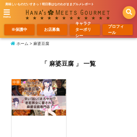
美味しいものだいすきっ！明日香はなのわがままグルメレポート
menu
キャラク
プロフィ
※保護中
お店募集
ターポリ
ール
シー
ホーム
>
麻婆豆腐
「 麻婆豆腐 」 一覧
中華