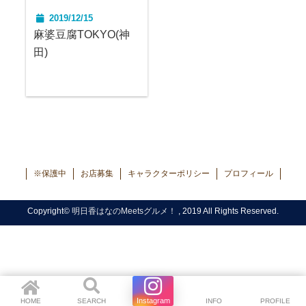
2019/12/15
麻婆豆腐TOKYO(神
田)
※保護中
お店募集
キャラクターポリシー
プロフィール
Copyright©
明日香はなのMeetsグルメ！
, 2019 All Rights Reserved.
Instagram
HOME
SEARCH
Instagram
INFO
PROFILE